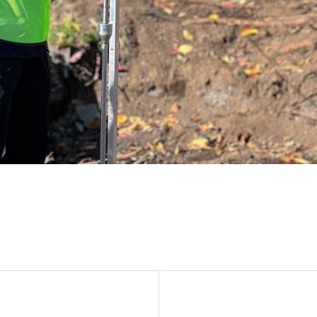
ンテナンス部門
ツリーリスクアセスメント部
メンテナンス
樹木診断
伐採＆ケーブリング
土壌調査
ーション
ケミカルコントロール
プランツ
根系試掘調査
移植適性度診断