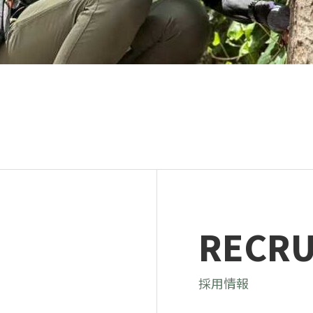
ンテナンス部門
ツリーリスクアセスメント部
メンテナンス
樹木診断
伐採＆ケーブリング
土壌調査
ーション
ケミカルコントロール
プランツ
根系試掘調査
移植適性度診断
RECRU
採用情報