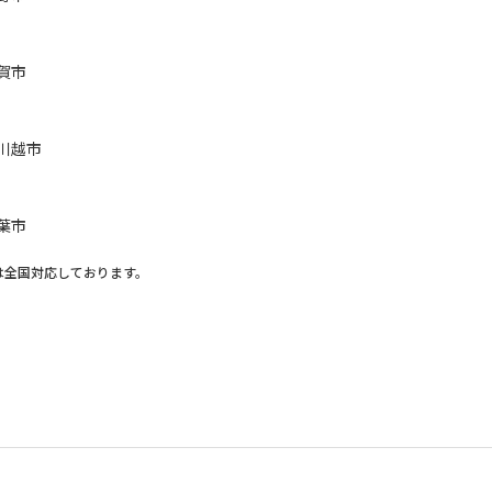
賀市
川越市
葉市
は全国対応しております。