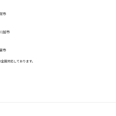
賀市
川越市
葉市
は全国対応しております。