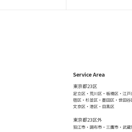
ンテナンス部門
ツリーリスクアセスメント部
メンテナンス
樹木診断
伐採＆ケーブリング
土壌調査
ーション
ケミカルコントロール
プランツ
根系試掘調査
移植適性度診断
Service Area
東京都23区
足立区・荒川区・板橋区・江戸
宿区・杉並区・墨田区・世田谷
文京区・港区・目黒区
東京都23区外
狛江市・調布市・三鷹市・武蔵