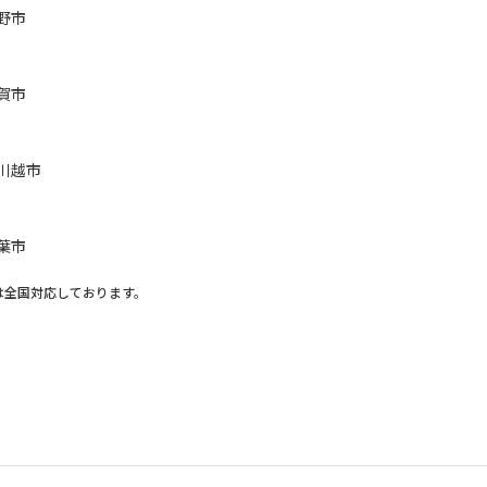
野市
賀市
川越市
葉市
は全国対応しております。