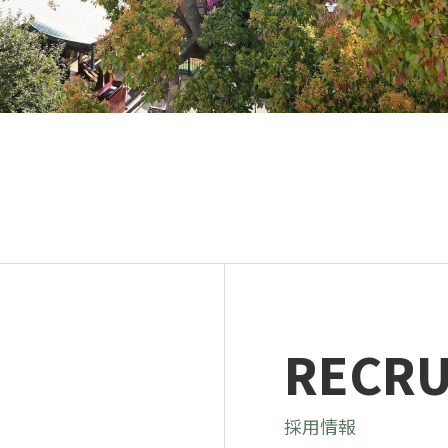
ンテナンス部門
ツリーリスクアセスメント部
メンテナンス
樹木診断
伐採＆ケーブリング
土壌調査
ーション
ケミカルコントロール
プランツ
根系試掘調査
移植適性度診断
RECRU
採用情報