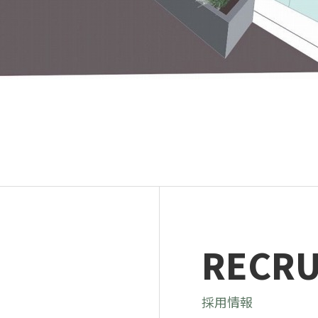
ンテナンス部門
ツリーリスクアセスメント部
メンテナンス
樹木診断
伐採＆ケーブリング
土壌調査
ーション
ケミカルコントロール
プランツ
根系試掘調査
移植適性度診断
RECRU
採用情報