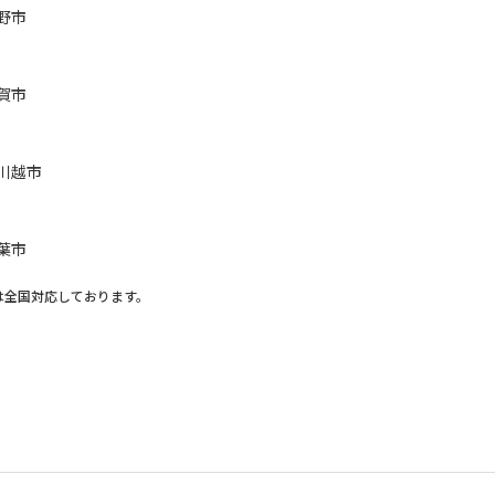
野市
賀市
川越市
葉市
は全国対応しております。