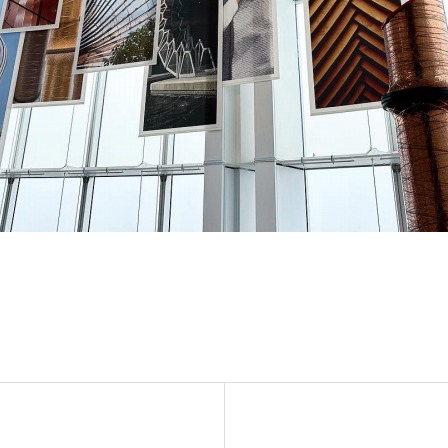
ンテナンス部門
ツリーリスクアセスメント部
メンテナンス
樹木診断
伐採＆ケーブリング
土壌調査
ーション
ケミカルコントロール
プランツ
根系試掘調査
移植適性度診断