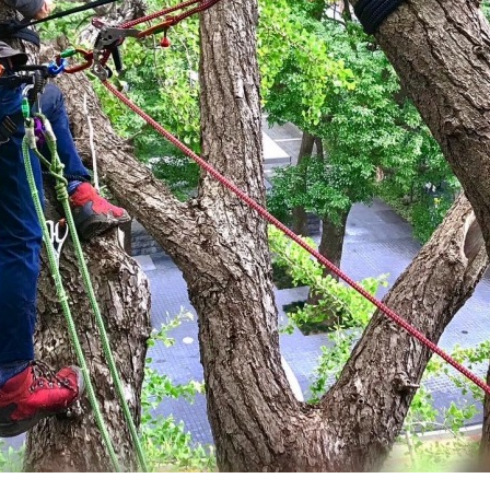
ンテナンス部門
ツリーリスクアセスメント部
メンテナンス
樹木診断
伐採＆ケーブリング
土壌調査
ーション
ケミカルコントロール
プランツ
根系試掘調査
移植適性度診断