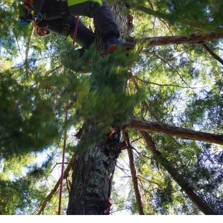
ンテナンス部門
ツリーリスクアセスメント部
メンテナンス
樹木診断
伐採＆ケーブリング
土壌調査
ーション
ケミカルコントロール
プランツ
根系試掘調査
移植適性度診断