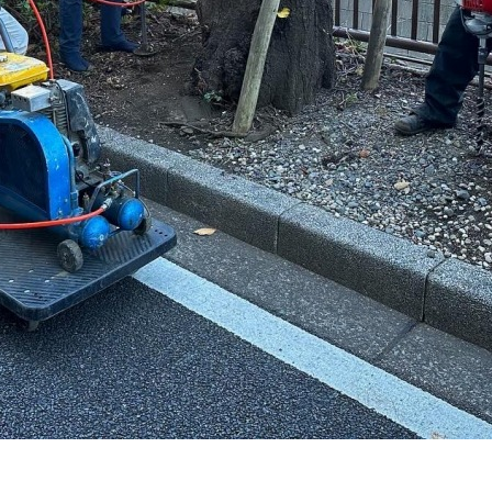
ンテナンス部門
ツリーリスクアセスメント部
メンテナンス
樹木診断
伐採＆ケーブリング
土壌調査
ーション
ケミカルコントロール
プランツ
根系試掘調査
移植適性度診断