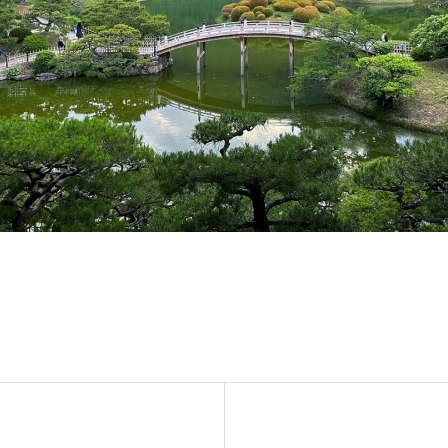
ンテナンス部門
ツリーリスクアセスメント部
メンテナンス
樹木診断
伐採＆ケーブリング
土壌調査
ーション
ケミカルコントロール
プランツ
根系試掘調査
移植適性度診断