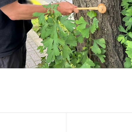
ンテナンス部門
ツリーリスクアセスメント部
メンテナンス
樹木診断
伐採＆ケーブリング
土壌調査
ーション
ケミカルコントロール
プランツ
根系試掘調査
移植適性度診断