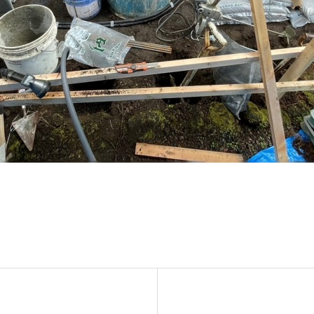
ンテナンス部門
ツリーリスクアセスメント部
メンテナンス
樹木診断
伐採＆ケーブリング
土壌調査
ーション
ケミカルコントロール
プランツ
根系試掘調査
移植適性度診断