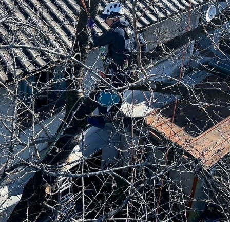
ンテナンス部門
ツリーリスクアセスメント部
メンテナンス
樹木診断
伐採＆ケーブリング
土壌調査
ーション
ケミカルコントロール
プランツ
根系試掘調査
移植適性度診断