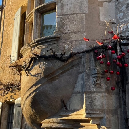
ンテナンス部門
ツリーリスクアセスメント部
メンテナンス
樹木診断
伐採＆ケーブリング
土壌調査
ーション
ケミカルコントロール
プランツ
根系試掘調査
移植適性度診断