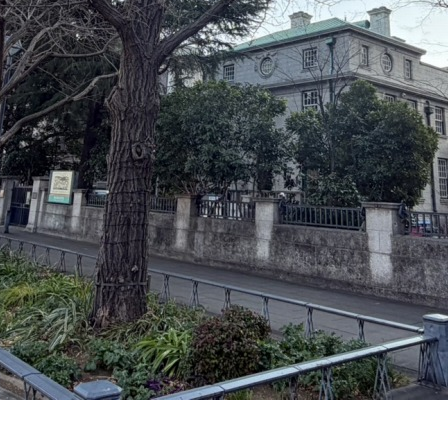
ンテナンス部門
ツリーリスクアセスメント部
メンテナンス
樹木診断
伐採＆ケーブリング
土壌調査
ーション
ケミカルコントロール
プランツ
根系試掘調査
移植適性度診断