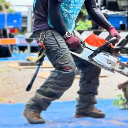
ンテナンス部門
ツリーリスクアセスメント部
メンテナンス
樹木診断
伐採＆ケーブリング
土壌調査
ーション
ケミカルコントロール
プランツ
根系試掘調査
移植適性度診断