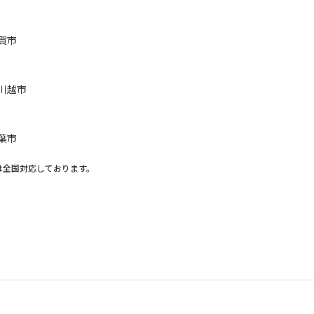
賀市
川越市
葉市
は全国対応しております。