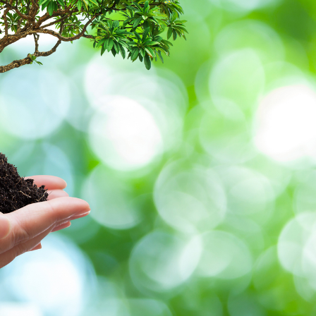
ンテナンス部門
ツリーリスクアセスメント部
メンテナンス
樹木診断
伐採＆ケーブリング
土壌調査
ーション
ケミカルコントロール
プランツ
根系試掘調査
移植適性度診断