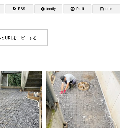
ンテナンス部門
ツリーリスクアセスメント部
RSS
feedly
Pin it
note
メンテナンス
樹木診断
伐採＆ケーブリング
土壌調査
ーション
ケミカルコントロール
とURLをコピーする
プランツ
根系試掘調査
移植適性度診断