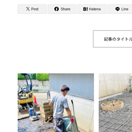
グリーンメ
Post
Share
Hatena
Line
植栽管理・
高木・特殊
植栽リノベ
記事のタイトル
インテリア