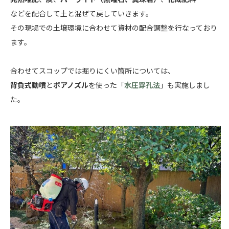
などを配合して土と混ぜて戻していきます。
その現場での土壌環境に合わせて資材の配合調整を行なっており
ます。
合わせてスコップでは掘りにくい箇所については、
背負式動噴
と
ポアノズル
を使った「
水圧穿孔法
」も実施しまし
た。