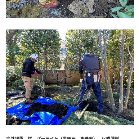
完熟堆肥
、
炭
、
パーライト（黒曜石、真珠岩）
、
化成肥料