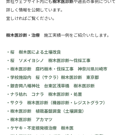
弊社ウェブサイト内にも
樹木医診断
や過去の事例について
詳しく情報を公開しています。
宜しければご覧ください。
樹木医診断・治療
施工実績一例をご紹介いたします。
・桜 樹木医による土壌改良
・桜 ソメイヨシノ 樹木医診断～伐採工事
・樹木医診断 腐朽樹木・伐採工事 神奈川県川崎市
・学校施設内 桜（サクラ）樹木医診断 東京都
・銀杏岡八幡神社 台東区浅草橋 樹木医診断
・ナラ枯れ コナラ 樹木医診断・処置
・サクラ 樹木医診断（機器診断・レジストグラフ）
・樹木医診断 植栽基盤調査（土壌調査）
・樹木医診断 アカマツ
・ケヤキ・不定根発根治療 樹木医