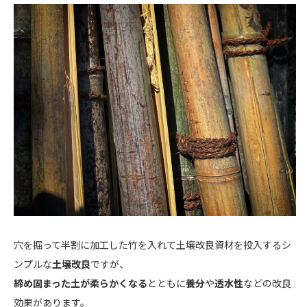
穴を掘って半割に加工した竹を入れて土壌改良資材を投入するシ
ンプルな
土壌改良
ですが、
締め固まった土が柔らかくなる
とともに
養分
や
透水性
などの改良
効果があります。