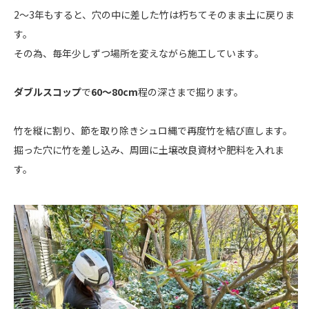
2〜3年もすると、穴の中に差した竹は朽ちてそのまま土に戻りま
す。
その為、毎年少しずつ場所を変えながら施工しています。
ダブルスコップ
で
60〜80cm
程の深さまで掘ります。
竹を縦に割り、節を取り除きシュロ縄で再度竹を結び直します。
掘った穴に竹を差し込み、周囲に土壌改良資材や肥料を入れま
す。