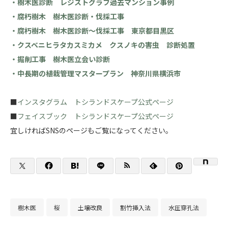
・樹木医診断 レジストグラフ過去マンション事例
・腐朽樹木 樹木医診断・伐採工事
・腐朽樹木 樹木医診断～伐採工事 東京都目黒区
・クスベニヒラタカスミカメ クスノキの害虫 診断処置
・掘削工事 樹木医立会い診断
・中長期の植栽管理マスタープラン 神奈川県横浜市
■
インスタグラム トシランドスケープ公式ページ
■
フェイスブック トシランドスケープ公式ページ
宜しければSNSのページもご覧になってください。
樹木医
桜
土壌改良
割竹挿入法
水圧穿孔法