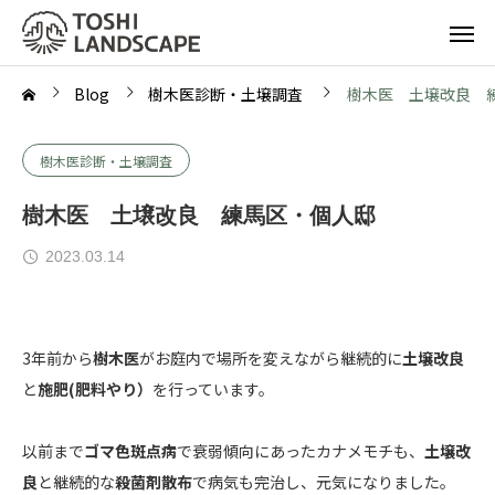
Blog
樹木医診断・土壌調査
樹木医 土壌改良 
樹木医診断・土壌調査
樹木医 土壌改良 練馬区・個人邸
2023.03.14
3年前から
樹木医
がお庭内で場所を変えながら継続的に
土壌改良
と
施肥(肥料やり）
を行っています。
以前まで
ゴマ色斑点病
で衰弱傾向にあったカナメモチも、
土壌改
良
と継続的な
殺菌剤散布
で病気も完治し、元気になりました。