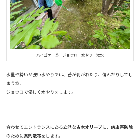
ハイゴケ 苔 ジョウロ 水やり 潅水
水量や勢いが強い水やりでは、苔が剥がれたり、傷んだりしてし
まう為、
ジョウロで優しく水やりをします。
合わせてエントランスにある立派な
古木オリーブ
に、
病虫害防除
のために
薬剤散布
をします。