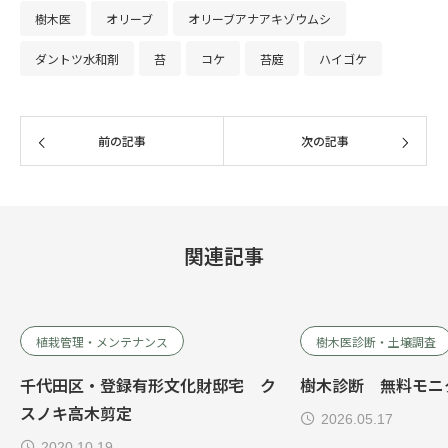
樹木医
オリーブ
オリーブアナアキゾウムシ
ダントツ水和剤
苔
コケ
苔庭
ハイゴケ
前の記事
次の記事
関連記事
植栽管理・メンテナンス
樹木医診断・土壌調査
千代田区・登録有形文化財邸宅 ク
樹木診断 無料モニ
スノキ高木剪定
2026.05.17
2020.10.19