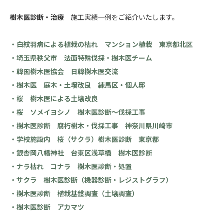
樹木医診断・治療
施工実績一例をご紹介いたします。
・白紋羽病による植栽の枯れ マンション植栽 東京都北区
・埼玉県秩父市 法面特殊伐採・樹木医チーム
・韓国樹木医協会 日韓樹木医交流
・樹木医 庭木・土壌改良 練馬区・個人邸
・桜 樹木医による土壌改良
・桜 ソメイヨシノ 樹木医診断～伐採工事
・樹木医診断 腐朽樹木・伐採工事 神奈川県川崎市
・学校施設内 桜（サクラ）樹木医診断 東京都
・銀杏岡八幡神社 台東区浅草橋 樹木医診断
・ナラ枯れ コナラ 樹木医診断・処置
・サクラ 樹木医診断（機器診断・レジストグラフ）
・樹木医診断 植栽基盤調査（土壌調査）
・樹木医診断 アカマツ