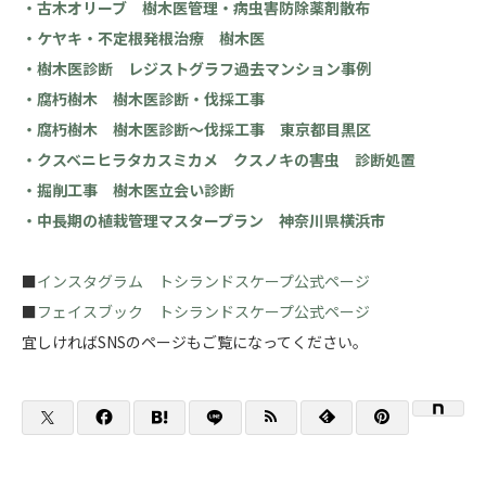
・古木オリーブ 樹木医管理・病虫害防除薬剤散布
・ケヤキ・不定根発根治療 樹木医
・樹木医診断 レジストグラフ過去マンション事例
・腐朽樹木 樹木医診断・伐採工事
・腐朽樹木 樹木医診断～伐採工事 東京都目黒区
・クスベニヒラタカスミカメ クスノキの害虫 診断処置
・掘削工事 樹木医立会い診断
・中長期の植栽管理マスタープラン 神奈川県横浜市
■
インスタグラム トシランドスケープ公式ページ
■
フェイスブック トシランドスケープ公式ページ
宜しければSNSのページもご覧になってください。