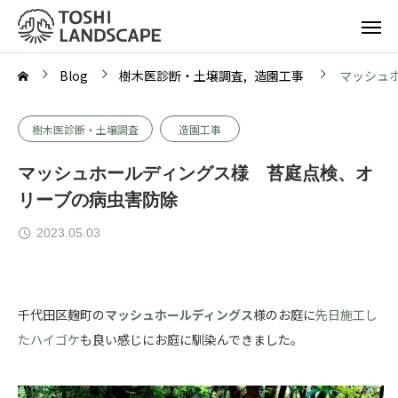
Blog
樹木医診断・土壌調査
造園工事
マッシュ
樹木医診断・土壌調査
造園工事
マッシュホールディングス様 苔庭点検、オ
リーブの病虫害防除
2023.05.03
千代田区麹町の
マッシュホールディングス
様のお庭に
先日施工し
たハイゴケ
も良い感じにお庭に馴染んできました。