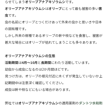
らせてしまう
オリーブアナアキゾウムシ
です。
オリーブアナアキゾウムシ
は
オリーブ
にとって最も被害の多い
害
虫
です。
虫の名前にオリーブとつくだけあって外来の虫かと思いきや日本
の固有種です。
しかし外来の樹種であるオリーブの幹や枝などを食害し、被害が
甚大な場合にはオリーブが枯れてしまうことも多々あります。
オリーブアナアキゾウムシの生態
活動期間
は
4月～10月
と
長期間
にわたり活動しています。
幼虫から成虫になるのは2か月間ほどです。
見つけ方は、オリーブの根元付近に木くずが発生していないか上
記期間中は注意深く確認してください。
成虫は幹や枝などにもいる場合があります。
弊社では
オリーブアナアキゾウムシ
の適用薬剤の
ダントツ水和剤