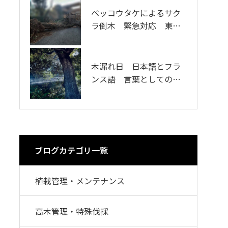
ベッコウタケによるサク
樹木医が製作した樹木模
ラ倒木 緊急対応 東京
型を使用した剪定の練習
都杉並区
木漏れ日 日本語とフラ
資本金 増資のお知らせ
ンス語 言葉としての表
現について
ブログカテゴリ一覧
植栽管理・メンテナンス
高木管理・特殊伐採