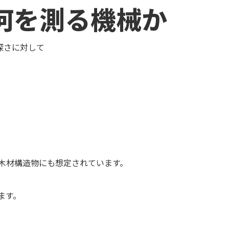
）は何を測る機械か
、深さに対して
木材構造物にも想定されています。
ます。