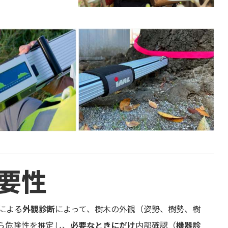
樹木医 樹木診断 機器診断 アーボソニ
ック3D ピカス レジ
要性
による
外観診断
によって、樹木の外観（姿勢、樹勢、樹
ら危険性を推定し、
必要なときにだけ
内部確認（
機器診