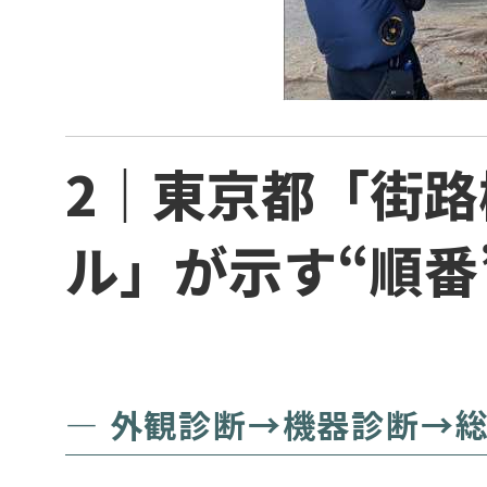
2｜東京都「街
ル」が示す“順番
― 外観診断→機器診断→総