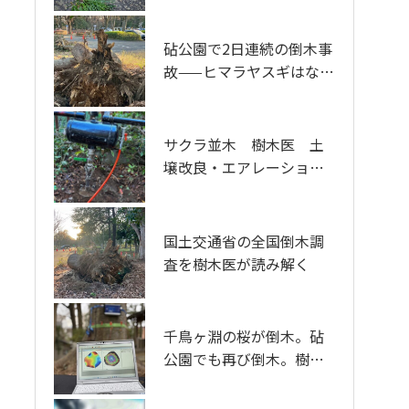
解説
樹木医が考察しました
砧公園で2日連続の倒木事
クビアカツヤカミキリの
故——ヒマラヤスギはなぜ
被害と対策——都市で被害
倒れたのか 樹木医の考
が止まらない理由を、樹
察 東京都世田谷区
木医はどう読むか
サクラ並木 樹木医 土
特定建設業許可取得 の
壌改良・エアレーショ
おしらせ
ン 東京都
プーケットで出会った熱
国土交通省の全国倒木調
帯の植物と松に似た樹木
査を樹木医が読み解く
のこと
千鳥ヶ淵の桜が倒木。砧
音で、樹木の中を視る
公園でも再び倒木。樹木
非破壊樹木診断機器「ド
医が考える、東京の老齢
クターウッズ」
サクラに起きていること