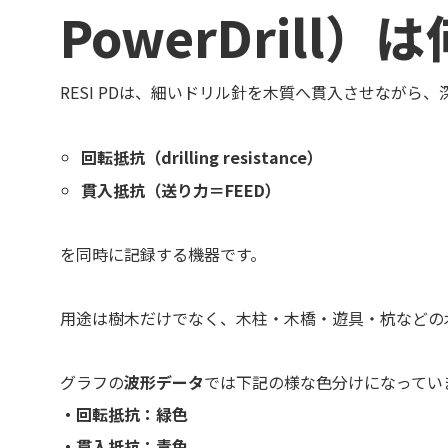
PowerDrill
RESI PDは、細いドリル針を木質へ貫入させながら
回転抵抗（drilling resistance）
貫入抵抗（送り力＝FEED）
を同時に記録する機器です。
用途は樹木だけでなく、木柱・木橋・遊具・杭などの
グラフの
波形データ
では下記の様な色分けになってい
・回転抵抗：緑色
・貫入抵抗：青色