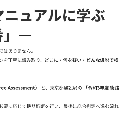
ンテナンス部門
ツリーリスクアセスメント部
都マニュアルに学ぶ
メンテナンス
樹木診断
伐採＆ケーブリング
土壌調査
番」―
ーション
ケミカルコントロール
プランツ
根系試掘調査
ではありません。
移植適性度診断
ンを丁寧に読み取り、
どこに・何を疑い・どんな仮説で検
ree Assessment）
と、東京都建設局の
「令和3年度 街路
必要に応じて機器診断を行い、最後に総合判定へ進む流れ