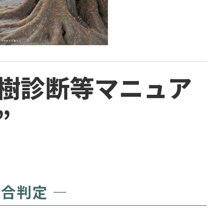
路樹診断等マニュア
”
合判定 ―