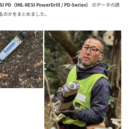
SI PD（IML-RESI PowerDrill / PD-Series）
のデータの読
るのかをまとめました。
医 外観診断 機器診断
グラフ 街路樹 サクラ
ケヤキ