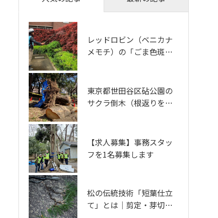
門
ランドスケープコンサルティング部門
レッドロビン（ベニカナ
診断した木を、その日の
メモチ）の「ごま色斑点
うちに伐る──ピカス・
病」対策 東京都杉並区
アーボソニック3D・レジ
ストグラフを同一木のサ
クラで比べた「樹木診断
東京都世田谷区砧公園の
人事労務の経験者 経営
機器比較研修会」千葉県
サクラ倒木（根返りを伴
戦略の経験者 を新しく
習志野市
う倒伏）について 樹木
募集します
医の考察
ハンディ型3Dレーザース
【求人募集】事務スタッ
キャナーで樹木を計測す
フを1名募集します
る。点群データは樹木管
理をどう変えるか
松の伝統技術「短葉仕立
ナラ枯れの枯死木はなぜ
て」とは｜剪定・芽切
突然倒れるのか オオミ
り・病害虫管理まで徹底
コブタケと倒木リスクを