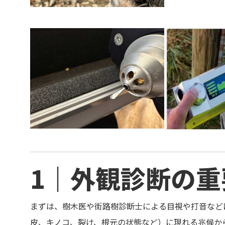
樹木診断 樹木医 外観診断 機器診断
レジ レジストグラフ 街路樹 サクラ
ケヤキ
1｜外観診断の重
まずは、樹木医や街路樹診断士による目視や打音など
皮、キノコ、裂け、根元の状態など）に現れる兆候か