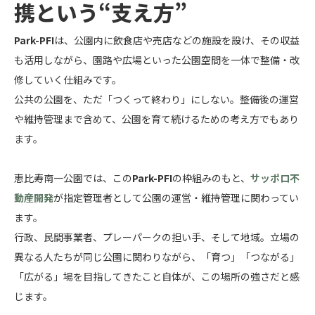
携という“支え方”
Park-PFI
は、公園内に飲食店や売店などの施設を設け、その収益
も活用しながら、園路や広場といった公園空間を一体で整備・改
修していく仕組みです。
公共の公園を、ただ「つくって終わり」にしない。整備後の運営
や維持管理まで含めて、公園を育て続けるための考え方でもあり
ます。
恵比寿南一公園では、この
Park-PFI
の枠組みのもと、
サッポロ不
動産開発
が指定管理者として公園の運営・維持管理に関わってい
ます。
行政、民間事業者、プレーパークの担い手、そして地域。立場の
異なる人たちが同じ公園に関わりながら、「育つ」「つながる」
「広がる」場を目指してきたこと自体が、この場所の強さだと感
じます。