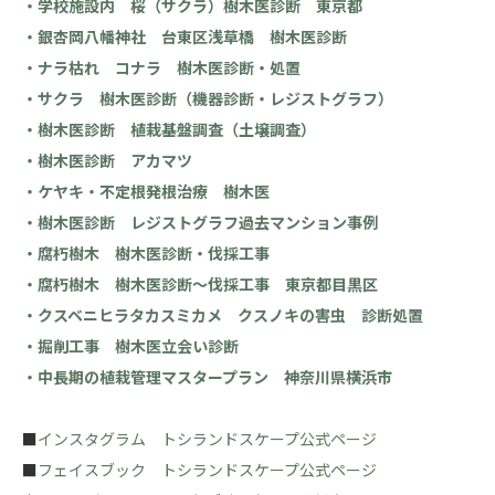
・学校施設内 桜（サクラ）樹木医診断 東京都
・銀杏岡八幡神社 台東区浅草橋 樹木医診断
・ナラ枯れ コナラ 樹木医診断・処置
・サクラ 樹木医診断（機器診断・レジストグラフ）
・樹木医診断 植栽基盤調査（土壌調査）
・樹木医診断 アカマツ
・ケヤキ・不定根発根治療 樹木医
・樹木医診断 レジストグラフ過去マンション事例
・腐朽樹木 樹木医診断・伐採工事
・腐朽樹木 樹木医診断～伐採工事 東京都目黒区
・クスベニヒラタカスミカメ クスノキの害虫 診断処置
・掘削工事 樹木医立会い診断
・中長期の植栽管理マスタープラン 神奈川県横浜市
■
インスタグラム トシランドスケープ公式ページ
■
フェイスブック トシランドスケープ公式ページ