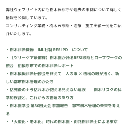
弊社ウェブサイト内にも樹木医診断や過去の事例について詳しく
情報を公開しています。
コンサルティング業務・樹木医診断・治療 施工実績一例をご紹
介いたします。
・樹木診断機器 IML社製 RESI PD について
・【ツリーケア最前線】樹木医が語るRESI診断とロープワークの
統合 相模原市での樹木診断レポート
・樹木模擬診断研修会を終えて 人の眼 × 機械の眼が拓く、新
しい都市樹木管理のかたち
・枯死後のナラ枯れ木が抱える見えない危険 倒木リスクの科
学的検証と、これからの管理のあり方
・樹木医学会 第30回大会 参加報告 都市樹木管理の未来を考え
る
・「大型化・老木化」時代の樹木医・街路樹診断士による東京