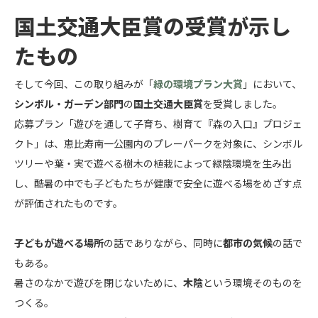
国土交通大臣賞の受賞が示し
たもの
そして今回、この取り組みが「
緑の環境プラン大賞
」において、
シンボル・ガーデン部門
の
国土交通大臣賞
を受賞しました。
応募プラン「遊びを通して子育ち、樹育て『森の入口』プロジェ
クト」は、恵比寿南一公園内のプレーパークを対象に、シンボル
ツリーや葉・実で遊べる樹木の植栽によって緑陰環境を生み出
し、酷暑の中でも子どもたちが健康で安全に遊べる場をめざす点
が評価されたものです。
子どもが遊べる場所
の話でありながら、同時に
都市の気候
の話で
もある。
暑さのなかで遊びを閉じないために、
木陰
という環境そのものを
つくる。