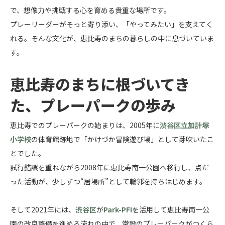
で、想像力や挑戦する心を育める貴重な場所です。
プレーリーダーがそっと寄り添い、「やってみたい」を支えてく
れる。そんな文化が、恵比寿のまちの暮らしの中に息づいていま
す。
恵比寿のまちに根づいてき
た、プレーパークの歩み
恵比寿でのプレーパークの始まりは、2005年に
渋谷区立加計塚
小学校
の体育館跡地で「かけづか冒険遊び場」として芽吹いたこ
とでした。
試行錯誤を重ねながら2008年に恵比寿南一公園へ移行し、点だ
った活動が、少しずつ“居場所”として輪郭を持ちはじめます。
そして2021年には、
渋谷区
が
Park-PFI
を活用して恵比寿南一公
園の改良整備を進める流れの中で、常設のプレーパークがつくら