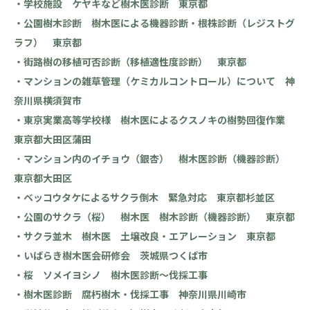
・学校施設 ケヤキなど樹木医診断 東京都
・公園樹木診断 樹木医による機器診断・根株診断（レジストグ
ラフ） 東京都
・街路樹の移植可否診断（移植適性度診断） 東京都
・マンションの雑草管理（ケミカルコントロール）について 神
奈川県横須賀市
・東京実業高等学校様 樹木医によるクスノキの樹勢回復作業
東京都大田区蒲田
・
マンション内のイチョウ（銀杏） 樹木医診断（機器診断）
東京都大田区
・ベッコウタケによるサクラ倒木 緊急対応 東京都杉並区
・公園のサクラ（桜） 樹木医 樹木診断（機器診断） 東京都
・サクラ並木 樹木医 土壌改良・エアレーション 東京都
・いばらき樹木医会研修会 茨城県つくば市
・桜 ソメイヨシノ 樹木医診断～伐採工事
・樹木医診断 腐朽樹木・伐採工事 神奈川県川崎市