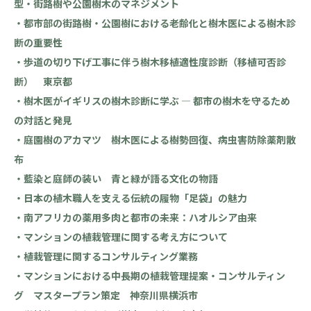
型・街路樹や公園樹木のマネジメント
・都市部の街路樹・公園樹における老齢化と樹木医による樹木診
断の重要性
・歩道の切り下げ工事に伴う樹木移植適性度診断（移植可否診
断） 東京都
・樹木医がイギリスの樹木診断に学ぶ ― 都市の樹木を守るため
の対話と発見
・庭園樹のアカマツ 樹木医による樹勢回復、病虫害防除薬剤散
布
・藍染と庭師の装い 青と緑が語る文化の物語
・日本の植木職人を支える伝統の履物「足袋」の魅力
・南アフリカの薬用多肉と都市の未来：ハオルシア由来
・マンションの植栽管理に関する考え方について
・植栽管理に関するコンサルティング業務
・マンションにおける中長期の植栽管理提案・コンサルティン
グ マスタープラン策定 神奈川県横浜市